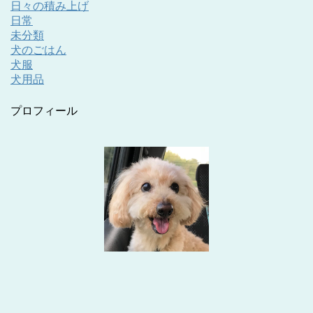
日々の積み上げ
日常
未分類
犬のごはん
犬服
犬用品
プロフィール