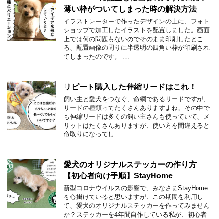
薄い枠がついてしまった時の解決方法
イラストレーターで作ったデザインの上に、フォト
ショップで加工したイラストを配置しました。画面
上では何の問題もないのでそのまま印刷したとこ
ろ、配置画像の周りに半透明の四角い枠が印刷され
てしまったのです。 …
リピート購入した伸縮リードはこれ！
飼い主と愛犬をつなぐ、命綱であるリードですが、
リードの種類ってたくさんありますよね。その中で
も伸縮リードは多くの飼い主さんも使っていて、メ
リットはたくさんありますが、使い方を間違えると
命取りになってし …
愛犬のオリジナルステッカーの作り方
【初心者向け手順】StayHome
新型コロナウイルスの影響で、みなさまStayHome
を心掛けていると思いますが、この期間を利用し
て、愛犬のオリジナルステッカーを作ってみません
か？ステッカーを4年間自作している私が、初心者