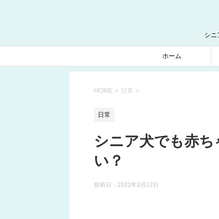
シニ
ホーム
HOME
>
日常
>
日常
シニア犬でも赤ち
い？
投稿日：
2021年3月12日