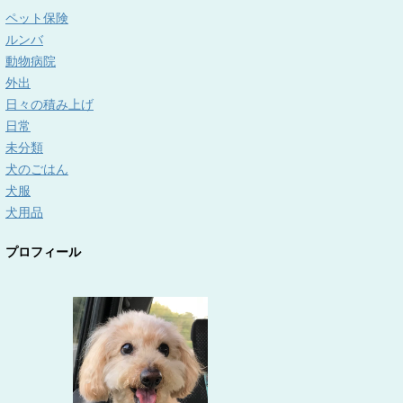
ペット保険
ルンバ
動物病院
外出
日々の積み上げ
日常
未分類
犬のごはん
犬服
犬用品
プロフィール