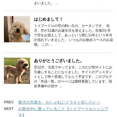
まいました。 …
はじめまして！
トイプードルの空の飼い主の、カータンです。 先
月、空が11歳のお誕生日を迎えました。生後2か月
で空をお迎えして、あっという間に11年という年月
が流れていきました。 いつものお散歩コースのお花
畑。 この …
ありがとうございました。
空12才、元気でやってます。このたび別サイトにお
引越しすることになりました。サイトのアシスタン
トとして時々登場してもらう予定です。このブログ
の「作品一覧」のページは随時更新しています。現
在準備中の別サ …
PREV
愛犬の写真を、おしゃれにイラスト化したい！
NEXT
お散歩中に困っていること【トイプードル☆シニア
犬】