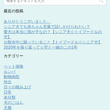
最近の投稿
ありがとうございました。
シニア犬でも赤ちゃん言葉で話しかけられたい？
愛犬は本当に我が子なの？【シニア犬☆トイプードルの
空】
お散歩中に困っていること【トイプードル☆シニア犬】
2020年を振り返って☆空と一緒のこの1年
カテゴリー
ペット保険
ルンバ
動物病院
外出
日々の積み上げ
日常
未分類
犬のごはん
犬服