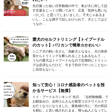
先日撮った短い日常動画の中で、私が犬に対して話
す言葉をじっくり聞いてみて、正直「気持ち悪いな
～(>_<)」と思ってしまいました。子犬じゃあるま
いし、こんな調子で話しかけられて、犬としてはど
うなの …
愛犬のセルフトリミング【トイプードル
のカット】バリカンで簡単☆かわいい
シニア犬の飼い主さん「高齢犬となると、犬の美容
室からトリミングを断られることもあるなんて…。
うちの愛犬はトイプードルなので定期的にトリミン
グは必須なんだけど、今まで自分でやったことない
し自信もないし、 …
知って安心！コロナ感染者のペットを預
かるサービス【無償】
トイ・プードルランキング 先日、「志村動物園」で
お馴染みの、志村けんさんが新型コロナウイルスで
お亡くなりになりました。家政婦の方に「犬の世話
を頼む」と言い残されたまま、帰らぬ人となってし