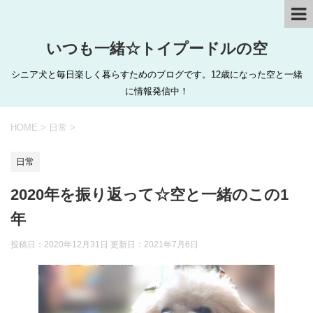
いつも一緒☆トイプードルの空
シニア犬と毎日楽しく暮らすためのブログです。12歳になった空と一緒
に情報発信中！
HOME
>
日常
>
日常
2020年を振り返って☆空と一緒のこの1
年
投稿日：2020年12月31日 更新日：
2021年7月6日