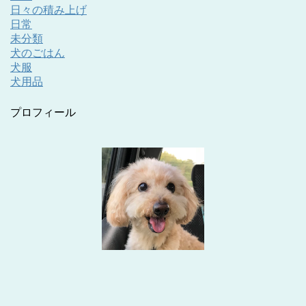
日々の積み上げ
日常
未分類
犬のごはん
犬服
犬用品
プロフィール