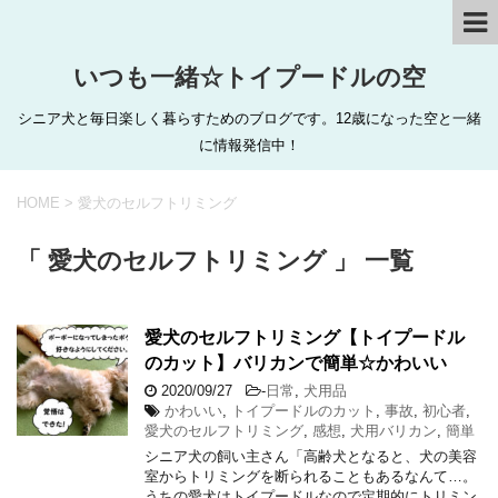
いつも一緒☆トイプードルの空
シニア犬と毎日楽しく暮らすためのブログです。12歳になった空と一緒
に情報発信中！
HOME
>
愛犬のセルフトリミング
「 愛犬のセルフトリミング 」 一覧
愛犬のセルフトリミング【トイプードル
のカット】バリカンで簡単☆かわいい
2020/09/27
-
日常
,
犬用品
かわいい
,
トイプードルのカット
,
事故
,
初心者
,
愛犬のセルフトリミング
,
感想
,
犬用バリカン
,
簡単
シニア犬の飼い主さん「高齢犬となると、犬の美容
室からトリミングを断られることもあるなんて…。
うちの愛犬はトイプードルなので定期的にトリミン