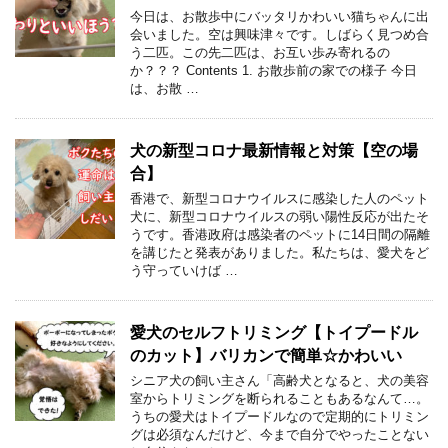
今日は、お散歩中にバッタリかわいい猫ちゃんに出
会いました。空は興味津々です。しばらく見つめ合
う二匹。この先二匹は、お互い歩み寄れるの
か？？？ Contents 1. お散歩前の家での様子 今日
は、お散 …
犬の新型コロナ最新情報と対策【空の場
合】
香港で、新型コロナウイルスに感染した人のペット
犬に、新型コロナウイルスの弱い陽性反応が出たそ
うです。香港政府は感染者のペットに14日間の隔離
を講じたと発表がありました。私たちは、愛犬をど
う守っていけば …
愛犬のセルフトリミング【トイプードル
のカット】バリカンで簡単☆かわいい
シニア犬の飼い主さん「高齢犬となると、犬の美容
室からトリミングを断られることもあるなんて…。
うちの愛犬はトイプードルなので定期的にトリミン
グは必須なんだけど、今まで自分でやったことない