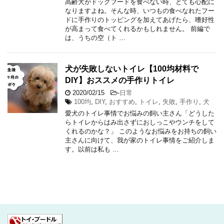
高齢犬がドッグフードを食べない時、とても心配に
なりますよね。そんな時、いつもの食べなれたフー
ドに手作りのトッピングを加えてあげたら、嗜好性
が高まって食べてくれるかもしれません。 前編で
は、うちの空（ト …
犬が失敗しないトイレ【100均材料で
DIY】おススメの手作りトイレ
2020/02/15
-
日常
100均
,
DIY
,
おすすめ
,
トイレ
,
失敗
,
手作り
,
犬
愛犬のトイレ事情でお悩みの飼い主さん「どうした
らトイレからはみ出さずにおしっこやウンチをして
くれるのかな？」 このようなお悩みをお持ちの飼い
主さんに向けて、我が家のトイレ事情をご紹介しま
す。以前は私も …