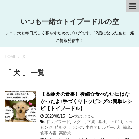
いつも一緒☆トイプードルの空
シニア犬と毎日楽しく暮らすためのブログです。12歳になった空と一緒
に情報発信中！
HOME
>
犬
「 犬 」 一覧
【高齢犬の食事】後編☆食べない日はな
かったよ♪手づくりトッピングの簡単レシ
ピ【トイプードル】
2020/08/15
-
犬のごはん
ドッグフード
,
マダニ
,
下痢
,
嘔吐
,
手づくりトッ
ピング
,
時短クッキング
,
牛肉アレルギー
,
犬
,
簡単
,
食事内容
,
高齢犬