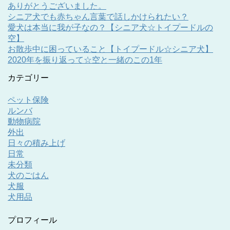
ありがとうございました。
シニア犬でも赤ちゃん言葉で話しかけられたい？
愛犬は本当に我が子なの？【シニア犬☆トイプードルの
空】
お散歩中に困っていること【トイプードル☆シニア犬】
2020年を振り返って☆空と一緒のこの1年
カテゴリー
ペット保険
ルンバ
動物病院
外出
日々の積み上げ
日常
未分類
犬のごはん
犬服
犬用品
プロフィール